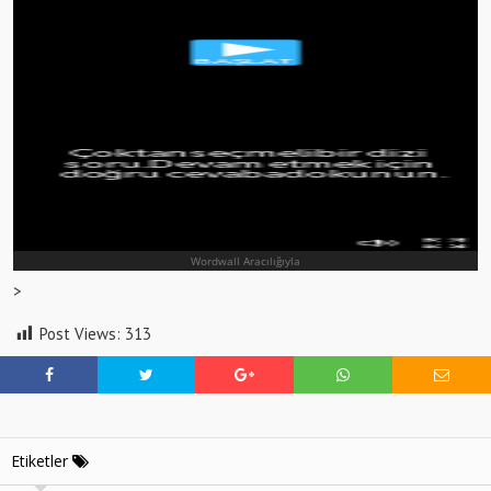
>
Post Views:
313
Etiketler