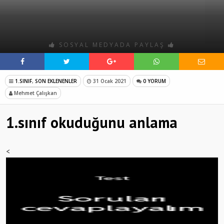
SOSYAL MEDYADA PAYLAŞ
1.SINIF
,
SON EKLENENLER
31 Ocak 2021
0 YORUM
Mehmet Çalışkan
1.sınıf okuduğunu anlama
<