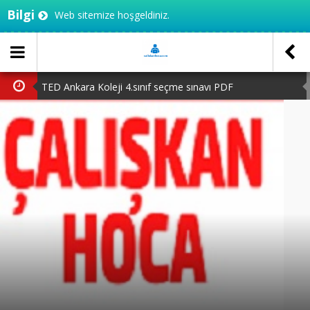
Bilgi
Web sitemize hoşgeldiniz.
TED Ankara Koleji 4.sınıf seçme sınavı PDF
2.sınıftan 3’e geçenler için test
20 adet ilimizi haritadan bulalım
3.sınıf MEB çalışma yaprakları
TED Ankara koleji 5.sınıf seçme sınavı PDF