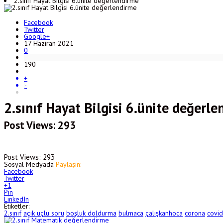
2.sınıf Hayat Bilgisi 6.ünite değerlendirme
Facebook
Twitter
Google+
17 Haziran 2021
0
190
+
-
2.sınıf Hayat Bilgisi 6.ünite değerl
Post Views: 293
Post Views:
293
Sosyal Medyada
Paylaşın:
Facebook
Twitter
+1
Pin
LinkedIn
Etiketler:
2.sınıf
açık uçlu soru
boşluk doldurma
bulmaca
çalışkanhoca
corona
covid