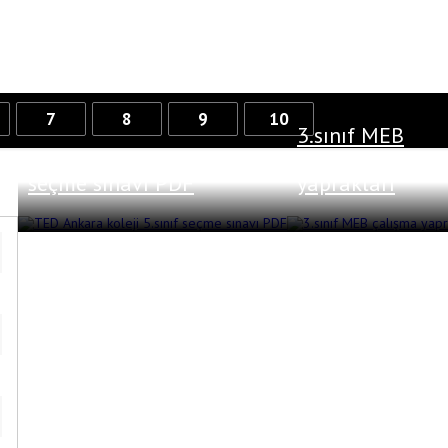
7
8
9
10
3.sınıf MEB
TED Ankara koleji 5.sınıf
çalışma
seçme sınavı PDF
yaprakları