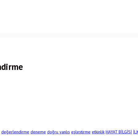
endirme
değerlendirme
deneme
doğru yanlış
eşleştirme
etkinlik
HAYAT BİLGİSİ
İL