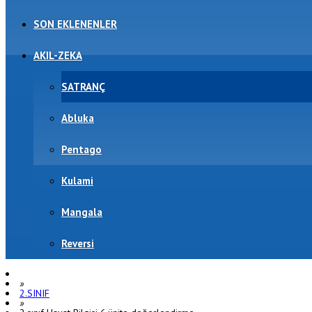
SON EKLENENLER
AKIL-ZEKA
SATRANÇ
Abluka
Pentago
Kulami
Mangala
Reversi
»
2.SINIF
»