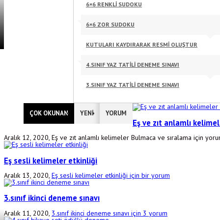
6×6 RENKLI SUDOKU
6×6 ZOR SUDOKU
KUTULARI KAYDIRARAK RESMI OLUŞTUR
4.SINIF YAZ TATİLİ DENEME SINAVI
3.SINIF YAZ TATILI DENEME SINAVI
ÇOK OKUNAN
YENİ
YORUM
Eş ve zıt anlamlı kelim
Aralık 12, 2020,
Eş ve zıt anlamlı kelimeler Bulmaca ve sıralama için
yorum
Eş sesli kelimeler etkinliği
Aralık 13, 2020,
Eş sesli kelimeler etkinliği için
bir yorum
3.sınıf ikinci deneme sınavı
Aralık 11, 2020,
3.sınıf ikinci deneme sınavı için
3 yorum