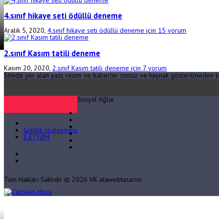
4.sınıf hikaye seti ödüllü deneme
Aralık 5, 2020,
4.sınıf hikaye seti ödüllü deneme için
15 yorum
2.sınıf Kasım tatili deneme
Kasım 20, 2020,
2.sınıf Kasım tatili deneme için
7 yorum
Sitede yer alan yazı, resim ve haberler izinsiz ve kaynak gösterilmeden 
Sosyal Ağlar
Gizlilik sözleşmesi
İLETİŞİM
Tüm Hakları Saklıdır © 2026 VK atawebtasarım