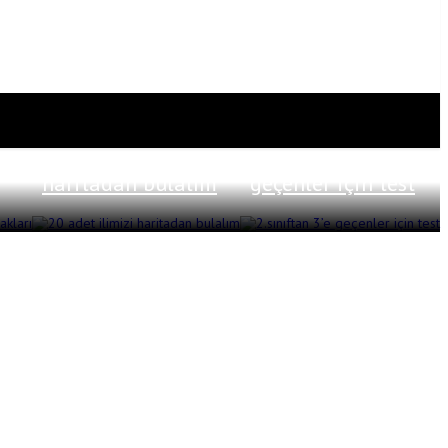
20 adet ilimizi
2.sınıftan 3’e
haritadan bulalım
geçenler için test