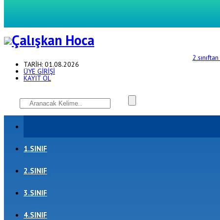
2.sınıftan 3’e geçenler için test
TARİH: 01.08.2026
ÜYE GİRİŞİ
KAYIT OL
1.SINIF
2.SINIF
3.SINIF
4.SINIF