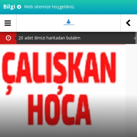
Bilgi
Web sitemize hoşgeldiniz.
20 adet ilimizi haritadan bulalım
3.sınıf MEB çalışma yaprakları
TED Ankara koleji 5.sınıf seçme sınavı PDF
TED Ankara Koleji 4.sınıf seçme sınavı PDF
2.sınıftan 3’e geçenler için test