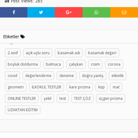
Post Views:
285
Etiketler
2.sınıf
açık uçlu soru
basamak adı
basamak değeri
boşluk doldurma
bulmaca
çalışkan
cisim
corona
covid
değerlendirme
deneme
doğru yanlış
etkinlik
geometri
İLKOKUL TESTLER
kare prizma
küp
mat
ONLİNE TESTLER
şekil
test
TEST ÇÖZ
üçgen prizma
UZAKTAN EĞİTİM