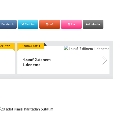
Facebook
Twitter
+1
Pin
LinkedIn
ki Yazı
Sonraki Yazı
4.sınıf 2.dönem
1.deneme