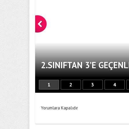
2.SINIFTAN 3’E GEÇENL
1
2
3
4
Yorumlara Kapalıdır