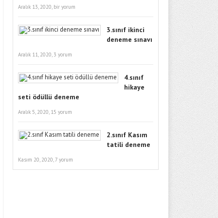
Aralık 13, 2020,
bir yorum
3.sınıf ikinci
deneme sınavı
Aralık 11, 2020,
3 yorum
4.sınıf
hikaye
seti ödüllü deneme
Aralık 5, 2020,
15 yorum
2.sınıf Kasım
tatili deneme
Kasım 20, 2020,
7 yorum