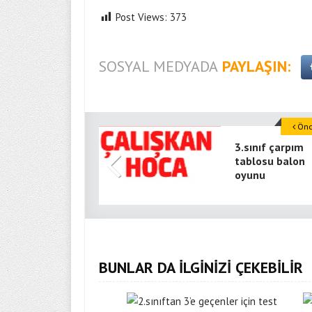
Post Views:
373
SOSYAL MEDYADA
PAYLAŞIN:
Önce
3.sınıf çarpım
tablosu balon
oyunu
BUNLAR DA İLGİNİZİ ÇEKEBİLİR