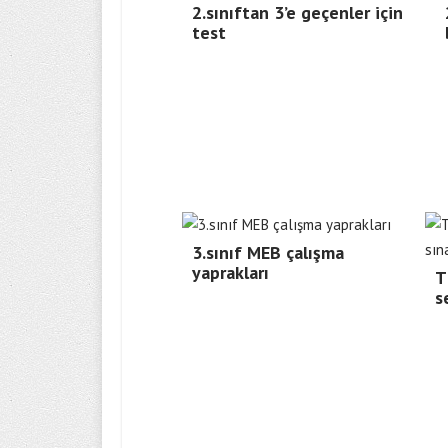
2.sınıftan 3’e geçenler için
test
3.sınıf MEB çalışma
yaprakları
T
s