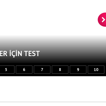
ER IÇIN TEST
5
6
7
8
9
10