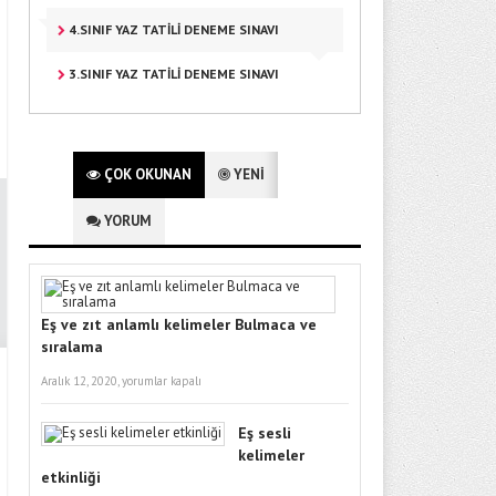
4.SINIF YAZ TATİLİ DENEME SINAVI
3.SINIF YAZ TATILI DENEME SINAVI
ÇOK OKUNAN
YENİ
YORUM
Eş ve zıt anlamlı kelimeler Bulmaca ve
sıralama
Aralık 12, 2020,
yorumlar kapalı
Eş sesli
kelimeler
etkinliği