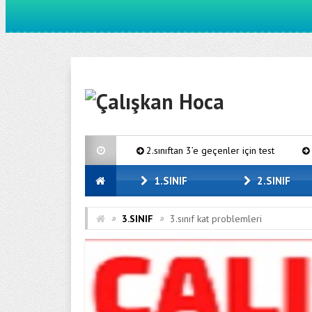
2.sınıftan 3’e geçenler için test
20 adet ili
1.SINIF
2.SINIF
»
»
3.SINIF
3.sınıf kat problemleri