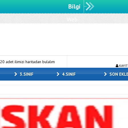
Bilgi
Web
sitemize
hoşgeldiniz.
mizi haritadan bulalım
3.sınıf MEB çalışma yaprakları
TED An
KAYIT
3.SINIF
4.SINIF
SON EKL