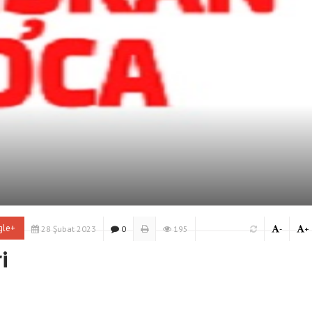
gle+
28 Şubat 2023
0
195
-
+
i