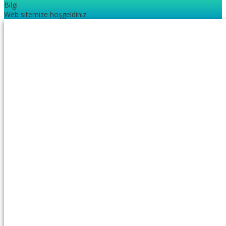
Bilgi
Web sitemize hoşgeldiniz.
2.sınıftan 3’e geçenler için test
20 adet ilimizi haritadan bulalım
3.sınıf MEB çalışma yaprakları
TED Ankara koleji 5.sınıf seçme sınavı PDF
TED Ankara Koleji 4.sınıf seçme sınavı PDF
Sosyal Medyada Paylaş
3.SINIF
,
SON EKLENENLER
19 Ekim 2023
0 YORUM
Mehmet Çalışkan