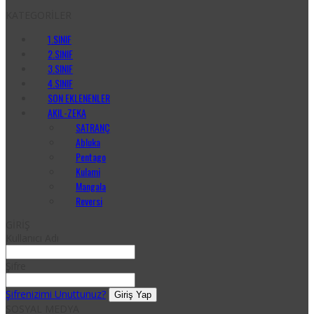
KATEGORİLER
1.SINIF
2.SINIF
3.SINIF
4.SINIF
SON EKLENENLER
AKIL-ZEKA
SATRANÇ
Abluka
Pentago
Kulami
Mangala
Reversi
GİRİŞ
Kullanıcı Adı
Şifre
Şifrenizimi Unuttunuz?
SOSYAL MEDYA