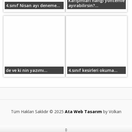
Karışımları hangi yöntemle
4.sınıf Nisan ayı deneme...
ayırabilirsin?...
de ve ki nin yazımı...
4.sınıf kesirleri okuma...
Tüm Hakları Saklıdır © 2025
Ata Web Tasarım
by Volkan