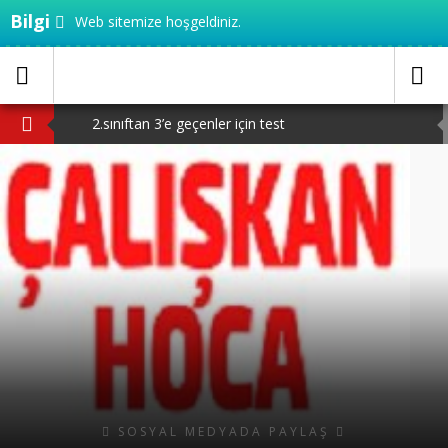
Bilgi
Web sitemize hoşgeldiniz.
2.sınıftan 3’e geçenler için test
20 adet ilimizi haritadan bulalım
3.sınıf MEB çalışma yaprakları
TED Ankara koleji 5.sınıf seçme sınavı PDF
TED Ankara Koleji 4.sınıf seçme sınavı PDF
SOSYAL MEDYADA PAYLAŞ