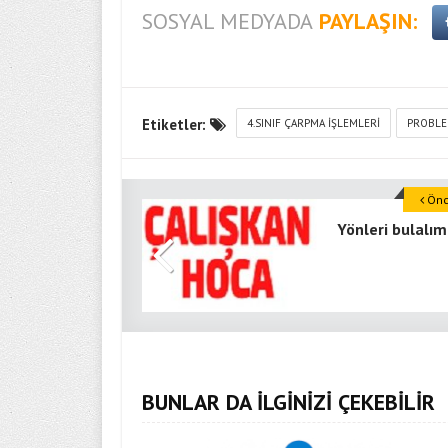
SOSYAL MEDYADA
PAYLAŞIN:
Etiketler:
4.SINIF ÇARPMA IŞLEMLERI
PROBLE
Önce
Yönleri bulalım
BUNLAR DA İLGİNİZİ ÇEKEBİLİR