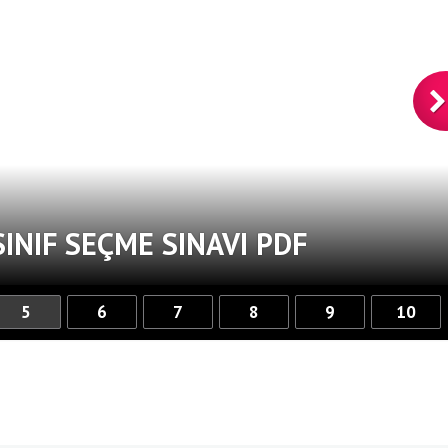
SINIF SEÇME SINAVI PDF
5
6
7
8
9
10