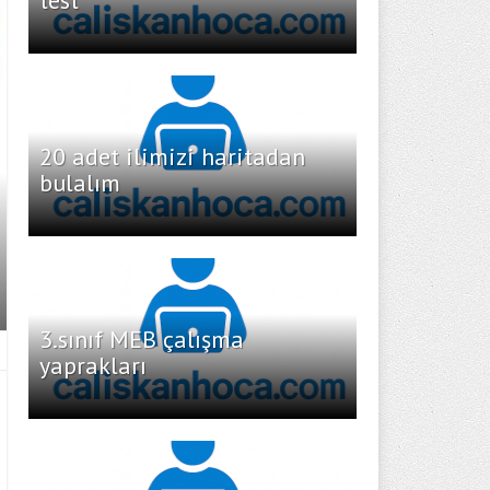
test
20 adet ilimizi haritadan
bulalım
3.sınıf MEB çalışma
yaprakları