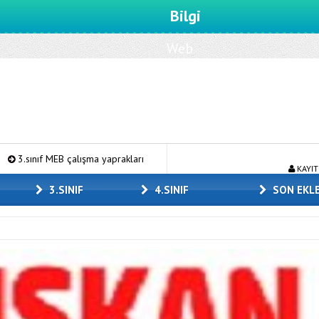
Bilgi
Web
sitemize
hoşgeldiniz.
B çalışma yaprakları
TED Ankara koleji 5.sınıf seçme sınavı PDF
KAYIT
3.SINIF
4.SINIF
SON EKL