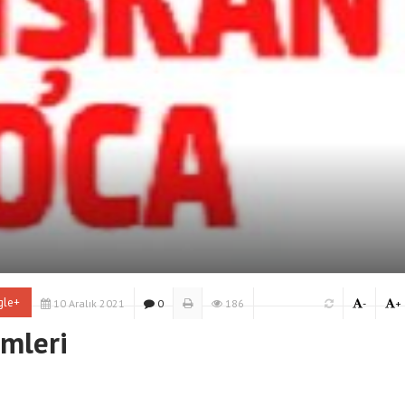
gle+
10 Aralık 2021
0
186
-
+
emleri