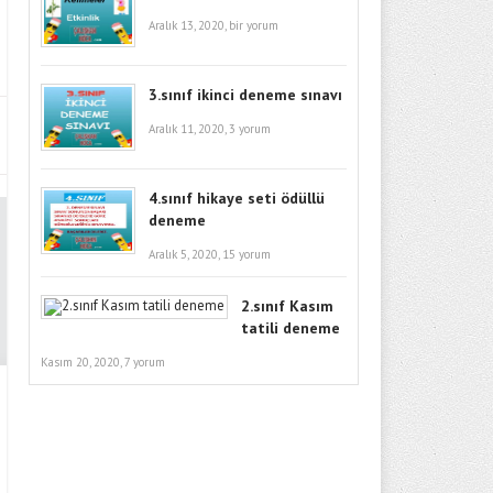
Aralık 13, 2020,
bir yorum
3.sınıf ikinci deneme sınavı
Aralık 11, 2020,
3 yorum
4.sınıf hikaye seti ödüllü
deneme
Aralık 5, 2020,
15 yorum
2.sınıf Kasım
tatili deneme
Kasım 20, 2020,
7 yorum