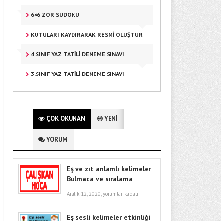
6×6 ZOR SUDOKU
KUTULARI KAYDIRARAK RESMI OLUŞTUR
4.SINIF YAZ TATİLİ DENEME SINAVI
3.SINIF YAZ TATILI DENEME SINAVI
ÇOK OKUNAN
YENİ
YORUM
Eş ve zıt anlamlı kelimeler
Bulmaca ve sıralama
Aralık 12, 2020,
yorumlar kapalı
Eş sesli kelimeler etkinliği