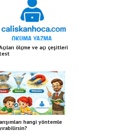
Açıları ölçme ve açı çeşitleri
test
arışımları hangi yöntemle
yırabilirsin?