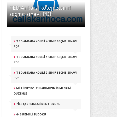
TED Ankara koleji 5.sınıf
seçme sınavı PDF
TED ANKARA KOLEJI 4.SINIF SEÇME SINAVI
PDF
TED ANKARA KOLEJI 3.SINIF SEÇME SINAVI
PDF
TED ANKARA KOLEJI 2.SINIF SEÇME SINAVI
PDF
MILLI FUTBOLCULARIMIZIN ISIMLERINI
DÜZENLE
7ILE ÇARPMA LABIRENT OYUNU
6×6 RENKLI SUDOKU