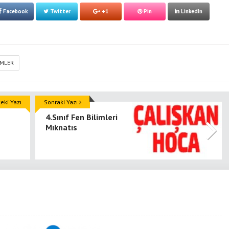
Facebook
Twitter
+1
Pin
LinkedIn
MLER
ki Yazı
Sonraki Yazı
4.Sınıf Fen Bilimleri
Mıknatıs