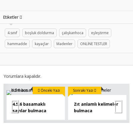
Etiketler
4.sınıf
boşluk doldurma
çalışkanhoca
eşleştirme
hammadde
kayaçlar
Madenler
ONLİNE TESTLER
Yorumlara kapalıdır.
Önceki Yazı
Sonraki Yazı
4.5.6 basamaklı
Zıt anlamlı kelimeler
sayılar bulmaca
bulmaca