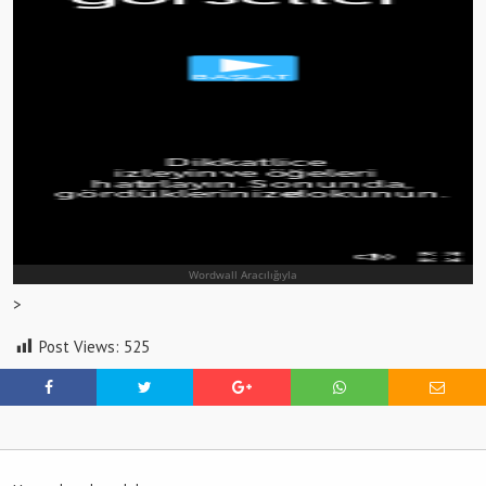
>
Post Views:
525