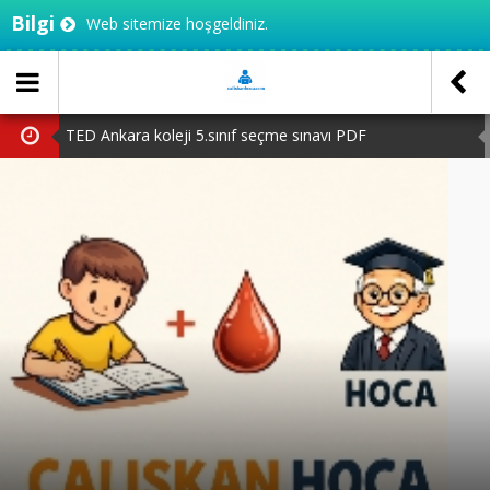
Bilgi
Web sitemize hoşgeldiniz.
TED Ankara koleji 5.sınıf seçme sınavı PDF
TED Ankara Koleji 4.sınıf seçme sınavı PDF
2.sınıftan 3’e geçenler için test
20 adet ilimizi haritadan bulalım
3.sınıf MEB çalışma yaprakları
TED Ankara koleji 5.sınıf seçme sınavı PDF