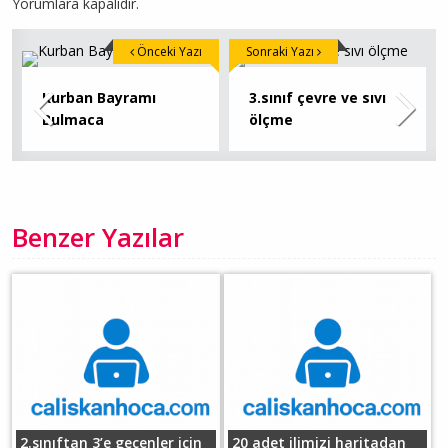
Yorumlara kapalıdır.
Önceki Yazı
Sonraki Yazı
Kurban Bayramı
3.sınıf çevre ve sıvı
Bulmaca
ölçme
Benzer Yazılar
2.sınıftan 3’e geçenler için
20 adet ilimizi haritadan