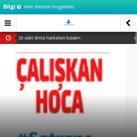
Bilgi
Web sitemize hoşgeldiniz.
20 adet ilimizi haritadan bulalım
3.sınıf MEB çalışma yaprakları
TED Ankara koleji 5.sınıf seçme sınavı PDF
TED Ankara Koleji 4.sınıf seçme sınavı PDF
2.sınıftan 3’e geçenler için test