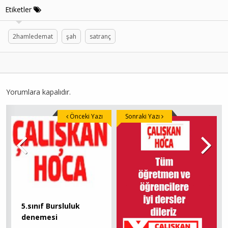
Etiketler
2hamledemat
şah
satranç
Yorumlara kapalıdır.
Önceki Yazı
Sonraki Yazı
5.sınıf Bursluluk
denemesi