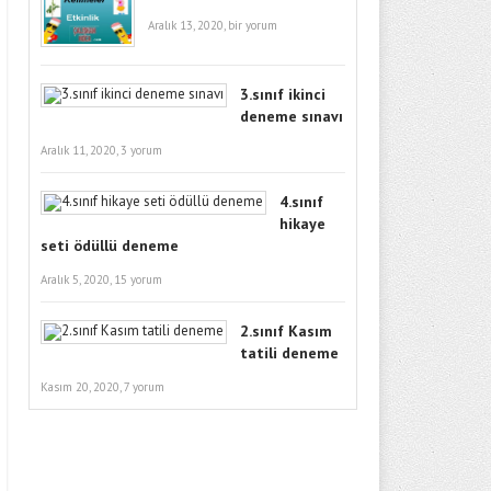
Aralık 13, 2020,
bir yorum
3.sınıf ikinci
deneme sınavı
Aralık 11, 2020,
3 yorum
4.sınıf
hikaye
seti ödüllü deneme
Aralık 5, 2020,
15 yorum
2.sınıf Kasım
tatili deneme
Kasım 20, 2020,
7 yorum