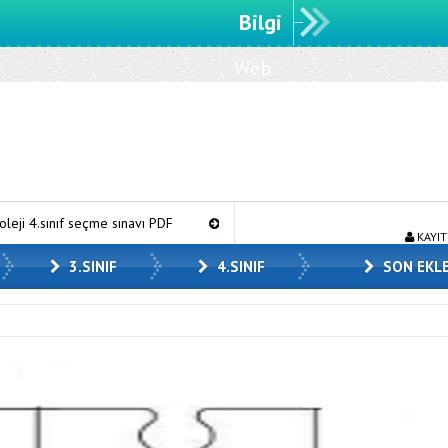
Bilgi
Web
sitemize
hoşgeldiniz.
ıf seçme sınavı PDF
2.sınıftan 3’e geçenler için test
20 adet 
KAYIT
3.SINIF
4.SINIF
SON EKL