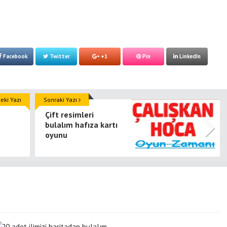
Facebook
Twitter
+1
Pin
LinkedIn
ki Yazı
Sonraki Yazı
Çift resimleri
bulalım hafıza kartı
oyunu