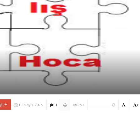
gle+
15 Mayıs 2025
0
253
-
+