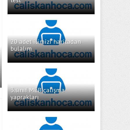
test
20 adet ilimizi haritadan
bulalım
3.sınıf MEB çalışma
yaprakları