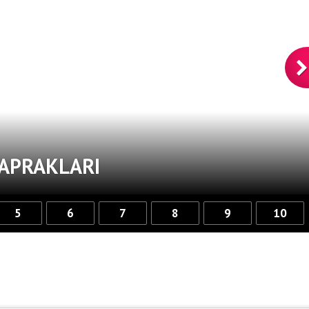
YAPRAKLARI
5
6
7
8
9
10