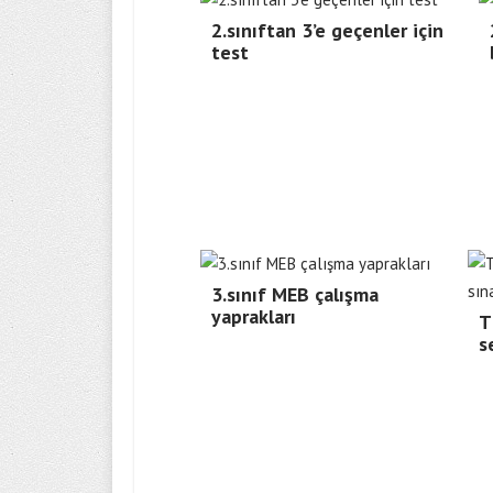
2.sınıftan 3’e geçenler için
test
3.sınıf MEB çalışma
yaprakları
T
s