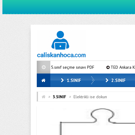
TED Ankara koleji 5.sınıf seçme sınavı PDF
TED Ankara Koleji 4.sın
1.SINIF
2.SINIF
»
»
3.SINIF
Elektrikli ise dokun