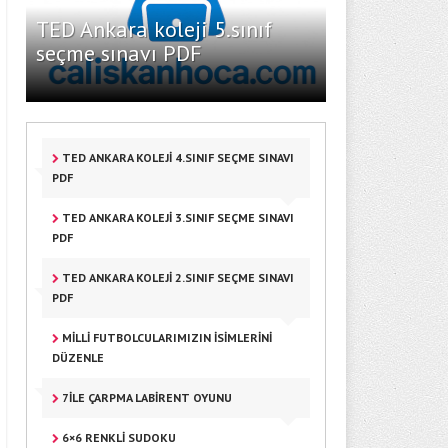
TED Ankara koleji 5.sınıf
seçme sınavı PDF
TED ANKARA KOLEJI 4.SINIF SEÇME SINAVI
PDF
TED ANKARA KOLEJI 3.SINIF SEÇME SINAVI
PDF
TED ANKARA KOLEJI 2.SINIF SEÇME SINAVI
PDF
MILLI FUTBOLCULARIMIZIN ISIMLERINI
DÜZENLE
7ILE ÇARPMA LABIRENT OYUNU
6×6 RENKLI SUDOKU