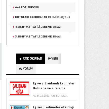
6×6 ZOR SUDOKU
KUTULARI KAYDIRARAK RESMI OLUŞTUR
4.SINIF YAZ TATİLİ DENEME SINAVI
3.SINIF YAZ TATILI DENEME SINAVI
ÇOK OKUNAN
YENİ
YORUM
Eş ve zıt anlamlı kelimeler
Bulmaca ve sıralama
Aralık 12, 2020,
yorumlar kapalı
Eş sesli kelimeler etkinliği