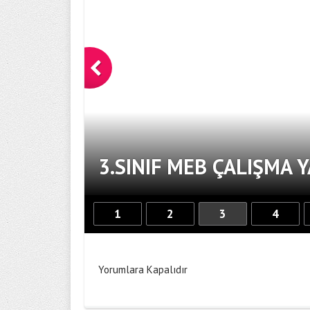
3.SINIF MEB ÇALIŞMA 
1
2
3
4
Yorumlara Kapalıdır