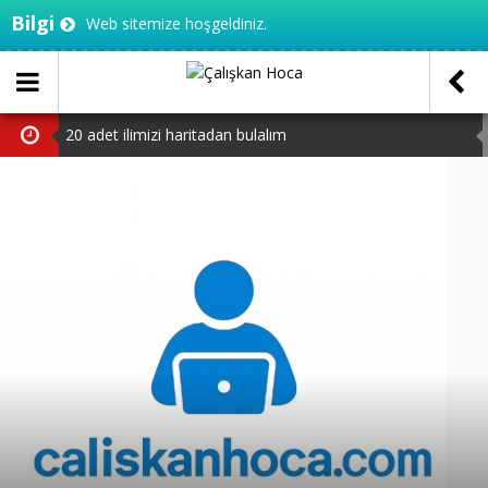
Bilgi
Web sitemize hoşgeldiniz.
20 adet ilimizi haritadan bulalım
3.sınıf MEB çalışma yaprakları
TED Ankara koleji 5.sınıf seçme sınavı PDF
TED Ankara Koleji 4.sınıf seçme sınavı PDF
2.sınıftan 3’e geçenler için test