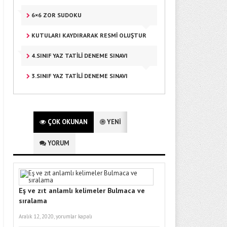
6×6 ZOR SUDOKU
KUTULARI KAYDIRARAK RESMI OLUŞTUR
4.SINIF YAZ TATİLİ DENEME SINAVI
3.SINIF YAZ TATILI DENEME SINAVI
ÇOK OKUNAN
YENİ
YORUM
Eş ve zıt anlamlı kelimeler Bulmaca ve
sıralama
Aralık 12, 2020,
yorumlar kapalı