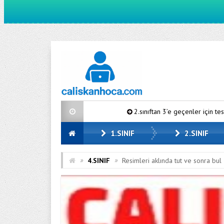
2.sınıftan 3’e geçenler için test
20
1.SINIF
2.SINIF
»
»
4.SINIF
Resimleri aklında tut ve sonra bul