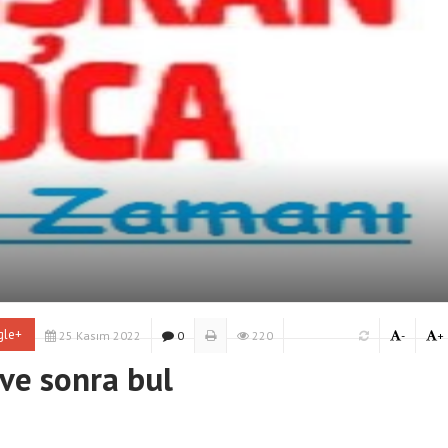
gle+
25 Kasım 2022
0
220
-
+
 ve sonra bul