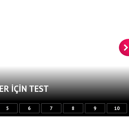
ER IÇIN TEST
5
6
7
8
9
10