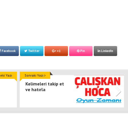
Facebook
Twitter
+1
Pin
LinkedIn
ki Yazı
Sonraki Yazı
Kelimeleri takip et
ve hatırla