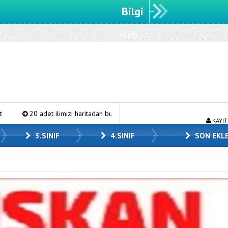
Bilgi
Web
sitemize
hoşgeldiniz.
 adet ilimizi haritadan bulalım
3.sınıf MEB çalışma yaprakları
KAYIT
3.SINIF
4.SINIF
SON EKL