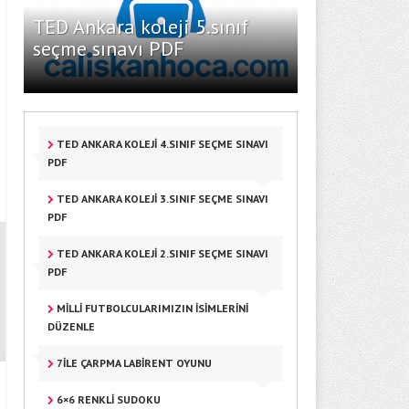
TED Ankara koleji 5.sınıf
seçme sınavı PDF
TED ANKARA KOLEJI 4.SINIF SEÇME SINAVI
PDF
TED ANKARA KOLEJI 3.SINIF SEÇME SINAVI
PDF
TED ANKARA KOLEJI 2.SINIF SEÇME SINAVI
PDF
MILLI FUTBOLCULARIMIZIN ISIMLERINI
DÜZENLE
7ILE ÇARPMA LABIRENT OYUNU
6×6 RENKLI SUDOKU