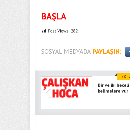
BAŞLA
Post Views:
282
SOSYAL MEDYADA
PAYLAŞIN:
Önce
Bir ve iki heceli
kelimelere vur