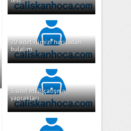
test
20 adet ilimizi haritadan
bulalım
3.sınıf MEB çalışma
yaprakları