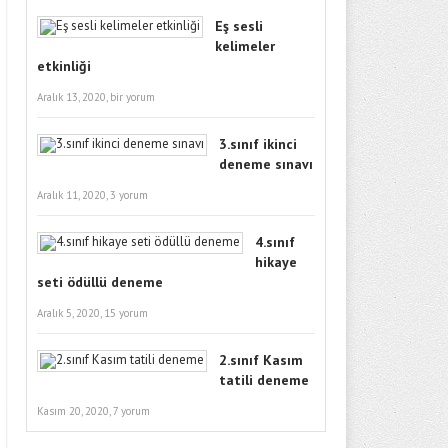
Eş sesli
kelimeler
etkinliği
Aralık 13, 2020,
bir yorum
3.sınıf ikinci
deneme sınavı
Aralık 11, 2020,
3 yorum
4.sınıf
hikaye
seti ödüllü deneme
Aralık 5, 2020,
15 yorum
2.sınıf Kasım
tatili deneme
Kasım 20, 2020,
7 yorum