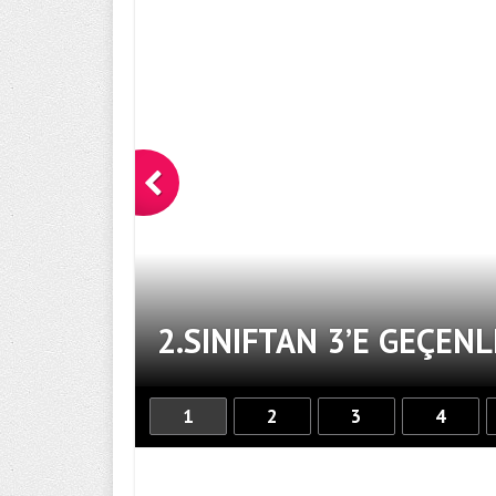
2.SINIFTAN 3’E GEÇENL
1
2
3
4