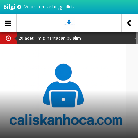
Bilgi
Web sitemize hoşgeldiniz.
20 adet ilimizi haritadan bulalım
3.sınıf MEB çalışma yaprakları
TED Ankara koleji 5.sınıf seçme sınavı PDF
TED Ankara Koleji 4.sınıf seçme sınavı PDF
2.sınıftan 3’e geçenler için test