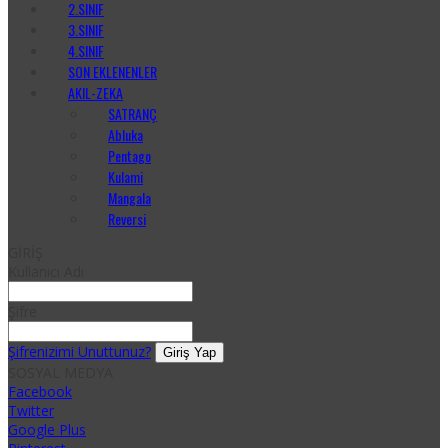
2.SINIF
3.SINIF
4.SINIF
SON EKLENENLER
AKIL-ZEKA
SATRANÇ
Abluka
Pentago
Kulami
Mangala
Reversi
GİRİŞ
Kullanıcı Adı
Şifre
Şifrenizimi Unuttunuz?
SOSYAL MEDYA
Facebook
Twitter
Google Plus