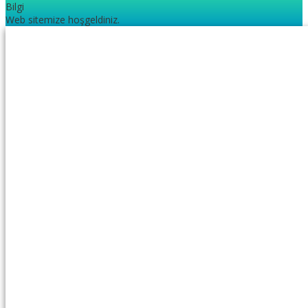
Bilgi
Web sitemize hoşgeldiniz.
2.sınıftan 3’e geçenler için test
20 adet ilimizi haritadan bulalım
3.sınıf MEB çalışma yaprakları
TED Ankara koleji 5.sınıf seçme sınavı PDF
TED Ankara Koleji 4.sınıf seçme sınavı PDF
Sosyal Medyada Paylaş
2.SINIF
,
3.SINIF
,
4.SINIF
,
SON EKLENENLER
14 Ekim 2024
0 YORUM
Mehmet Çalışkan