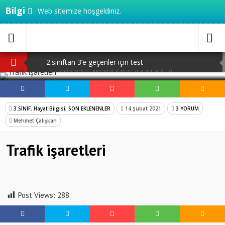
Bilgi
Web sitemize hoşgeldiniz.
2.sınıftan 3’e geçenler için test
SOSYAL MEDYADA PAYLAŞ
20 adet ilimizi haritadan bulalım
3.sınıf MEB çalışma yaprakları
3.SINIF
,
Hayat Bilgisi
,
SON EKLENENLER
14 Şubat 2021
3 YORUM
Mehmet Çalışkan
TED Ankara koleji 5.sınıf seçme sınavı PDF
TED Ankara Koleji 4.sınıf seçme sınavı PDF
Trafik işaretleri
Post Views:
288