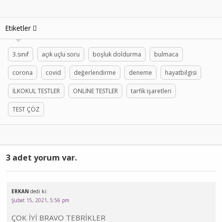
Etiketler
3.sınıf
açık uçlu soru
boşluk doldurma
bulmaca
corona
covid
değerlendirme
deneme
hayatbilgisi
İLKOKUL TESTLER
ONLİNE TESTLER
tarfik işaretleri
TEST ÇÖZ
3 adet yorum var.
ERKAN
dedi ki:
Şubat 15, 2021, 5:56 pm
ÇOK İYİ BRAVO TEBRİKLER